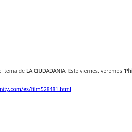
el tema de
LA CIUDADANIA
. Este viernes, veremos
‘Ph
inity.com/es/film528481.html