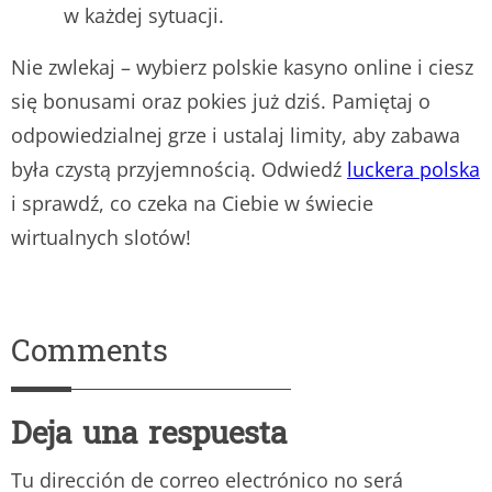
w każdej sytuacji.
Nie zwlekaj – wybierz polskie kasyno online i ciesz
się bonusami oraz pokies już dziś. Pamiętaj o
odpowiedzialnej grze i ustalaj limity, aby zabawa
była czystą przyjemnością. Odwiedź
luckera polska
i sprawdź, co czeka na Ciebie w świecie
wirtualnych slotów!
Comments
Deja una respuesta
Tu dirección de correo electrónico no será