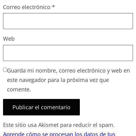
Correo electrónico
*
Web
Guarda mi nombre, correo electrónico y web en
este navegador para la próxima vez que
comente.
Este sitio usa Akismet para reducir el spam.
Aprende cómo se procesan los datos de tus