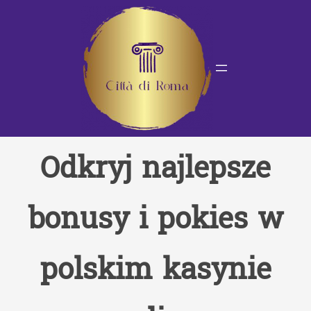
Saltar
al
contenido
Odkryj najlepsze
bonusy i pokies w
polskim kasynie